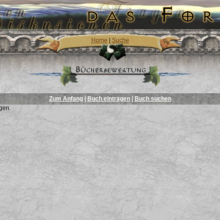
Home
|
Suche
Zum Anfang
|
Buch eintragen
|
Buch suchen
gen.