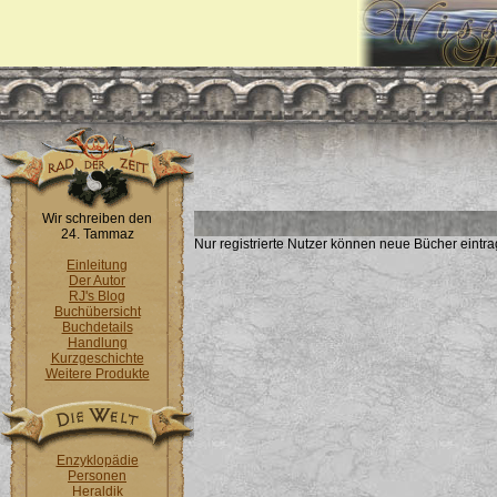
Wir schreiben den
24. Tammaz
Nur registrierte Nutzer können neue Bücher eintra
Einleitung
Der Autor
RJ's Blog
Buchübersicht
Buchdetails
Handlung
Kurzgeschichte
Weitere Produkte
Enzyklopädie
Personen
Heraldik