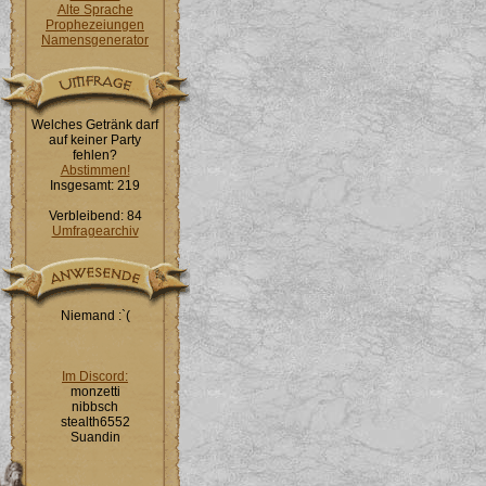
Alte Sprache
Prophezeiungen
Namensgenerator
Welches Getränk darf
auf keiner Party
fehlen?
Abstimmen!
Insgesamt: 219
Verbleibend: 84
Umfragearchiv
Niemand :`(
Im Discord:
monzetti
nibbsch
stealth6552
Suandin