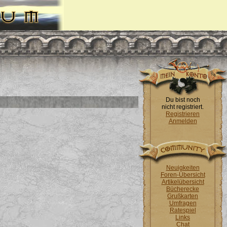
Du bist noch
nicht registriert.
Registrieren
Anmelden
Neuigkeiten
Foren-Übersicht
Artikelübersicht
Bücherecke
Grußkarten
Umfragen
Ratespiel
Links
Chat