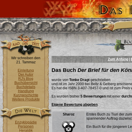
Wir schreiben den
Zum Anfang
|
21. Tammaz
Das Buch
Der Brief für den Kön
Einleitung
Der Autor
RJ's Blog
wurde von
Tonke Dragt
geschrieben
Buchübersicht
und ist im Jahr 2000 bei Beltz & Gelberg erschien
Buchdetails
Es hat die ISBN 3-407-78457-0 und ist zum Preis v
Handlung
Kurzgeschichte
Es wurden bisher
5 Bewertungen
mit einer
durchs
Weitere Produkte
Eigene Bewertung abgeben
.
Sharoz
Erstes Buch zu Tiuri der zu
spannender Auftrag dazwisch
Enzyklopädie
Personen
Ein Buch für die jüngeren Le
Heraldik