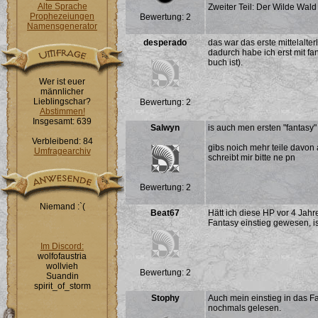
Alte Sprache
Zweiter Teil: Der Wilde Wald
Prophezeiungen
Bewertung: 2
Namensgenerator
desperado
das war das erste mittelalte
dadurch habe ich erst mit f
buch ist).
Wer ist euer
männlicher
Lieblingschar?
Bewertung: 2
Abstimmen!
Insgesamt: 639
Salwyn
is auch men ersten "fantasy"
Verbleibend: 84
gibs noich mehr teile davon
Umfragearchiv
schreibt mir bitte ne pn
Bewertung: 2
Niemand :`(
Beat67
Hätt ich diese HP vor 4 Jahr
Fantasy einstieg gewesen, is
Im Discord:
wolfofaustria
wollvieh
Bewertung: 2
Suandin
spirit_of_storm
Stophy
Auch mein einstieg in das F
nochmals gelesen.