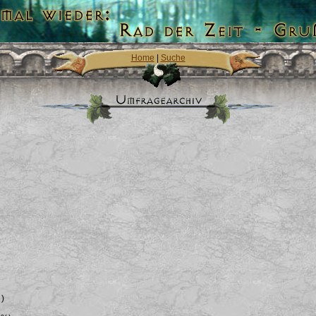
Home
|
Suche
 )