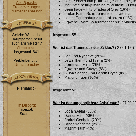
Lan - Schwertkampf für Fortgeschrittene (1
Alte Sprache
Mat - Wie betrügt man beim Würfeln? (11%)
Prophezeiungen
Semirhage - Fifty Shades of Grey (16%)
Namensgenerator
Padan Fain - Schizophrenie und wie man 
Loial - Gartenbäume und -pflanzen (11%)
Egwene - Vom Bauernmädchen zur Amyrlin i
Welche Weibliche
Insgesamt: 55
Hauptperson nervt
euch am meisten?
Abstimmen!
Wer ist das Traumpaar des Zyklus?
( 27.01.13 )
Insgesamt: 641
Lan und Nynaeve (28%)
Verbleibend: 84
Lews Therin und Ilyena (2%)
Umfragearchiv
Perrin und Faile (26%)
Egwene und Gawyn (6%)
Siuan Sanche und Gareth Bryne (8%)
Mat und Tuon (30%)
Niemand :`(
Insgesamt: 53
Wer ist der umgänglichste Asha´man?
( 27.01.13
Im Discord:
monzetti
Logain Ablar (36%)
Suandin
Damer Flinn (39%)
Androl Genhald (20%)
Jahar Narishma (2%)
Mazrim Taim (4%)