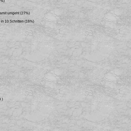
8%)
damit umgeht (27%)
n 10 Schritten (16%)
 )