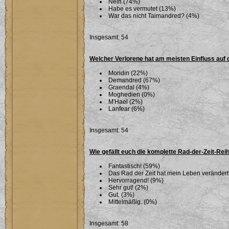
Nein (74%)
Habe es vermutet (13%)
War das nicht Taimandred? (4%)
Insgesamt: 54
Welcher Verlorene hat am meisten Einfluss auf 
Moridin (22%)
Demandred (67%)
Graendal (4%)
Moghedien (0%)
M'Hael (2%)
Lanfear (6%)
Insgesamt: 54
Wie gefällt euch die komplette Rad-der-Zeit-Rei
Fantastisch! (59%)
Das Rad der Zeit hat mein Leben verändert
Hervorragend! (9%)
Sehr gut! (2%)
Gut. (3%)
Mittelmäßig. (0%)
Insgesamt: 58