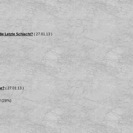
die Letzte Schlacht?
( 27.01.13 )
he?
( 27.01.13 )
! (28%)