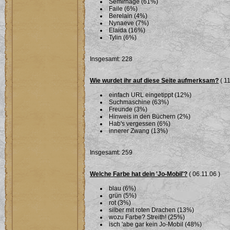
Semirhage (61%)
Faile (6%)
Berelain (4%)
Nynaeve (7%)
Elaida (16%)
Tylin (6%)
Insgesamt: 228
Wie wurdet ihr auf diese Seite aufmerksam?
( 11
einfach URL eingetippt (12%)
Suchmaschine (63%)
Freunde (3%)
Hinweis in den Büchern (2%)
Hab's vergessen (6%)
innerer Zwang (13%)
Insgesamt: 259
Welche Farbe hat dein 'Jo-Mobil'?
( 06.11.06 )
blau (6%)
grün (5%)
rot (3%)
silber mit roten Drachen (13%)
wozu Farbe? Streith! (25%)
isch 'abe gar kein Jo-Mobil (48%)