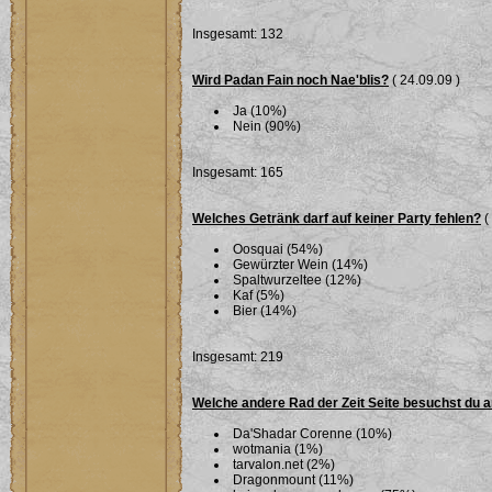
Insgesamt: 132
Wird Padan Fain noch Nae'blis?
( 24.09.09 )
Ja (10%)
Nein (90%)
Insgesamt: 165
Welches Getränk darf auf keiner Party fehlen?
(
Oosquai (54%)
Gewürzter Wein (14%)
Spaltwurzeltee (12%)
Kaf (5%)
Bier (14%)
Insgesamt: 219
Welche andere Rad der Zeit Seite besuchst du 
Da'Shadar Corenne (10%)
wotmania (1%)
tarvalon.net (2%)
Dragonmount (11%)