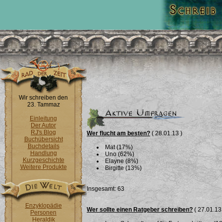
Wir schreiben den
23. Tammaz
Einleitung
Der Autor
RJ's Blog
Wer flucht am besten?
( 28.01.13 )
Buchübersicht
Buchdetails
Mat (17%)
Handlung
Uno (62%)
Kurzgeschichte
Elayne (8%)
Weitere Produkte
Birgitte (13%)
Insgesamt: 63
Enzyklopädie
Wer sollte einen Ratgeber schreiben?
( 27.01.13
Personen
Heraldik