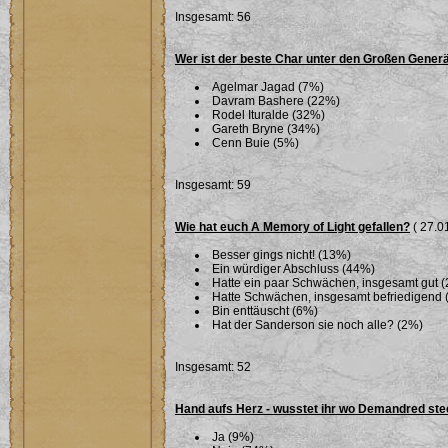
Insgesamt: 56
Wer ist der beste Char unter den Großen Gener
Agelmar Jagad (7%)
Davram Bashere (22%)
Rodel Ituralde (32%)
Gareth Bryne (34%)
Cenn Buie (5%)
Insgesamt: 59
Wie hat euch A Memory of Light gefallen?
( 27.01
Besser gings nicht! (13%)
Ein würdiger Abschluss (44%)
Hatte ein paar Schwächen, insgesamt gut 
Hatte Schwächen, insgesamt befriedigend 
Bin enttäuscht (6%)
Hat der Sanderson sie noch alle? (2%)
Insgesamt: 52
Hand aufs Herz - wusstet ihr wo Demandred ste
Ja (9%)