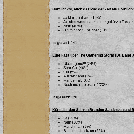
Habt ihr vor, euch das Rad der Zeit als Hörbuch
Ja klar, egal wie! (10%)
Ja, aber wenn dann die ungekürzte Fassu
Nein (40%)
Bin mir noch unsicher (18%)
Insgesamt: 141
Euer Fazit über The Gathering Storm (Dt. Band 
Überragend!!! (24%)
Sehr Gut (46%)
Gut (5%)
Ausreichend (1%)
Mangelhaft (0%)
Noch nicht gelesen :( (23%)
Insgesamt: 128
Könnt ihr den Stil von Brandon Sanderson und 
Ja (29%)
Nein (10%)
Manchmal (39%)
Bin mir nicht sicher (22%)