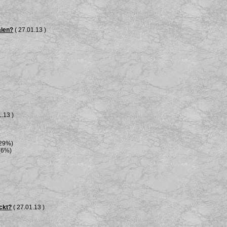
älen?
( 27.01.13 )
.13 )
(29%)
(6%)
ckt?
( 27.01.13 )