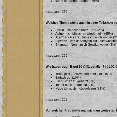
keine der angegebenen (75%)
Insgesamt: 230
Welches Thema sollte auch in einer Talkshow b
Perrin - Ich rieche nach Tier (12%)
Aginor - Ich bin schon wieder tot :( (45%)
Aran'gar - Als Frau fühle ich mich wohler (
Egwene - Von der Amyrlin zur Tellerwäsche
Shanntal - Nennt mich Gewitterwolke! (3%)
Insgesamt: 260
Wie haben euch Band 30 & 31 gefallen?
( 11.02.0
Yeah, jetzt gehts wieder richtig los! (51%)
Einfach gut (10%)
Ein bißchen zu gehetzt (6%)
Immer noch langatmig (2%)
Habe ich noch nicht gelesen (31%)
Insgesamt: 253
Von welcher Frau sollte man sich am weitesten 