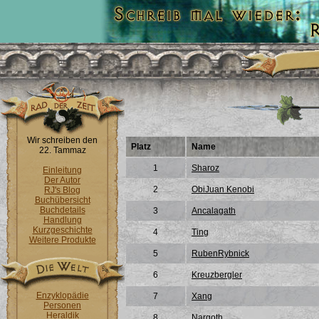
Wir schreiben den
Platz
Name
22. Tammaz
1
Sharoz
Einleitung
Der Autor
2
ObiJuan Kenobi
RJ's Blog
Buchübersicht
Buchdetails
3
Ancalagath
Handlung
Kurzgeschichte
4
Ting
Weitere Produkte
5
RubenRybnick
6
Kreuzbergler
Enzyklopädie
7
Xang
Personen
Heraldik
8
Nargoth