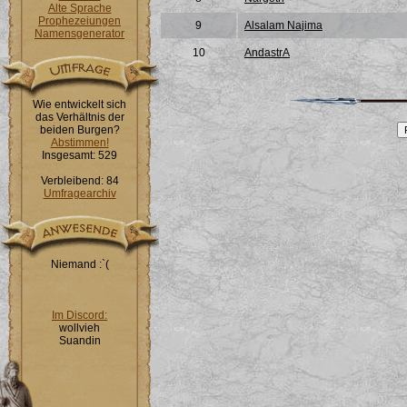
Alte Sprache
Prophezeiungen
9
Alsalam Najima
Namensgenerator
10
AndastrA
Wie entwickelt sich
das Verhältnis der
beiden Burgen?
Abstimmen!
Insgesamt: 529
Verbleibend: 84
Umfragearchiv
Niemand :`(
Im Discord:
wollvieh
Suandin