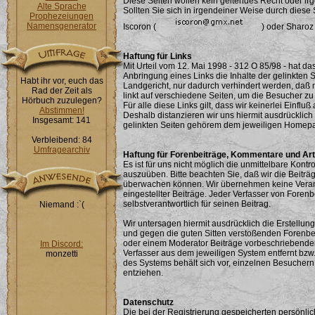
Diese Seiten wollen kein geltendes Recht oder ir
Alte Sprache
Sollten Sie sich in irgendeiner Weise durch diese 
Prophezeiungen
Namensgenerator
Iscoron (
) oder Sharoz
Haftung für Links
Mit Urteil vom 12. Mai 1998 - 312 O 85/98 - hat 
Anbringung eines Links die Inhalte der gelinkten 
Habt ihr vor, euch das
Landgericht, nur dadurch verhindert werden, daß m
Rad der Zeit als
linkt auf verschiedene Seiten, um die Besucher zu
Hörbuch zuzulegen?
Für alle diese Links gilt, dass wir keinerlei Einflu
Abstimmen!
Deshalb distanzieren wir uns hiermit ausdrücklich 
Insgesamt: 141
gelinkten Seiten gehörem dem jeweiligen Homepa
Verbleibend: 84
Umfragearchiv
Haftung für Forenbeiträge, Kommentare und Art
Es ist für uns nicht möglich die unmittelbare Kont
auszuüben. Bitte beachten Sie, daß wir die Beiträ
überwachen können. Wir übernehmen keine Verantwo
eingestellter Beiträge. Jeder Verfasser von
Forenbe
selbstverantwortlich für seinen Beitrag.
Niemand :`(
Wir untersagen hiermit ausdrücklich die Erstellu
und gegen die guten Sitten verstoßenden Forenbei
oder einem Moderator Beiträge vorbeschriebende
Im Discord:
Verfasser aus dem jeweiligen System entfernt bzw.
monzetti
des Systems behält sich vor, einzelnen Besuchern 
entziehen.
Datenschutz
Die bei der Registrierung gespeicherten persönli