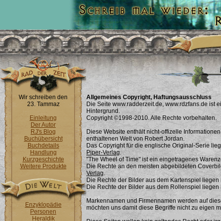
Wir schreiben den
Allgemeines Copyright, Haftungsausschluss
23. Tammaz
Die Seite www.radderzeit.de, www.rdzfans.de ist 
Hintergrund.
Einleitung
Copyright ©1998-2010. Alle Rechte vorbehalten.
Der Autor
RJ's Blog
Diese Website enthält nicht-offizelle Informatione
Buchübersicht
enthaltenen Welt von Robert Jordan.
Buchdetails
Das Copyright für die englische Original-Serie lie
Handlung
Piper-Verlag
.
Kurzgeschichte
"The Wheel of Time" ist ein eingetragenes Waren
Weitere Produkte
Die Rechte an den meisten abgebildeten Coverbil
Verlag
.
Die Rechte der Bilder aus dem Kartenspiel liegen
Die Rechte der Bilder aus dem Rollenspiel liegen
Markennamen und Firmennamen werden auf diesen S
Enzyklopädie
möchten uns damit diese Begriffe nicht zu eigen 
Personen
Heraldik