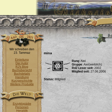
Wir schreiben den
23. Tammaz
mina
Einleitung
Rang
: Aiel
Der Autor
Gruppe
: Aiel(weiblich)
RJ's Blog
RdZ Leser seit:
2002
Buchübersicht
Mitglied seit:
27.06.2006
Buchdetails
Handlung
Status:
Mitglied
Kurzgeschichte
Weitere Produkte
Enzyklopädie
Personen
Heraldik