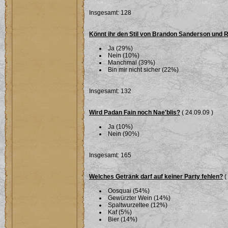
Insgesamt: 128
Könnt ihr den Stil von Brandon Sanderson und 
Ja (29%)
Nein (10%)
Manchmal (39%)
Bin mir nicht sicher (22%)
Insgesamt: 132
Wird Padan Fain noch Nae'blis?
( 24.09.09 )
Ja (10%)
Nein (90%)
Insgesamt: 165
Welches Getränk darf auf keiner Party fehlen?
(
Oosquai (54%)
Gewürzter Wein (14%)
Spaltwurzeltee (12%)
Kaf (5%)
Bier (14%)