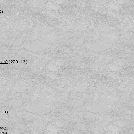
 )
älen?
( 27.01.13 )
.13 )
(29%)
(6%)