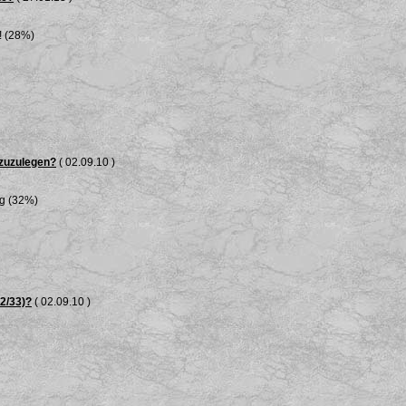
! (28%)
 zuzulegen?
( 02.09.10 )
ng (32%)
32/33)?
( 02.09.10 )