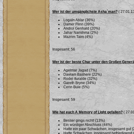
Wer ist der umgänglichste Asha´man?
( 27.01.13
Logain Ablar (36%)
Damer Flinn (39%)
Androl Genhald (20%)
Jahar Narishma (2%)
Mazrim Taim (4%)
Insgesamt: 56
Wer ist der beste Char unter den Großen Gener
Agelmar Jagad (7%)
Davram Bashere (22%)
Rodel Ituralde (32%)
Gareth Bryne (34%)
Cenn Buie (5%)
Insgesamt: 59
Wie hat euch A Memory of Light gefallen?
( 27.01
Besser gings nicht! (13%)
Ein würdiger Abschluss (44%)
Hatte ein paar Schwächen, insgesamt gut 
Hatte Schwächen, insgesamt befriedigend 