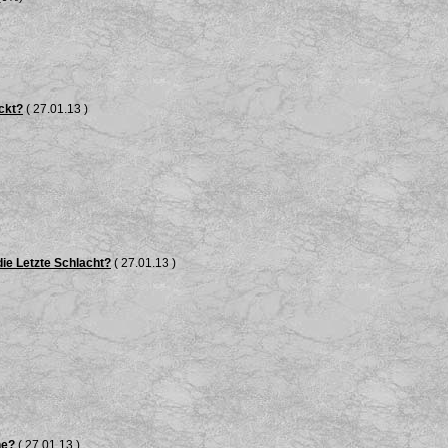
ckt?
( 27.01.13 )
die Letzte Schlacht?
( 27.01.13 )
he?
( 27.01.13 )