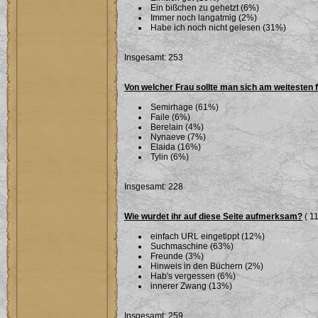
Ein bißchen zu gehetzt (6%)
Immer noch langatmig (2%)
Habe ich noch nicht gelesen (31%)
Insgesamt: 253
Von welcher Frau sollte man sich am weitesten 
Semirhage (61%)
Faile (6%)
Berelain (4%)
Nynaeve (7%)
Elaida (16%)
Tylin (6%)
Insgesamt: 228
Wie wurdet ihr auf diese Seite aufmerksam?
( 11
einfach URL eingetippt (12%)
Suchmaschine (63%)
Freunde (3%)
Hinweis in den Büchern (2%)
Hab's vergessen (6%)
innerer Zwang (13%)
Insgesamt: 259