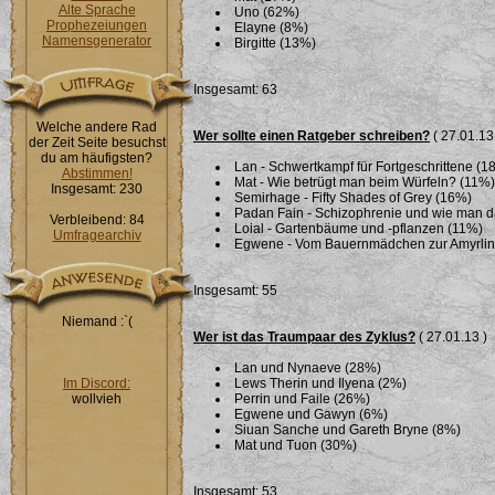
Alte Sprache
Uno (62%)
Prophezeiungen
Elayne (8%)
Namensgenerator
Birgitte (13%)
Insgesamt: 63
Welche andere Rad
Wer sollte einen Ratgeber schreiben?
( 27.01.13
der Zeit Seite besuchst
du am häufigsten?
Lan - Schwertkampf für Fortgeschrittene (1
Abstimmen!
Mat - Wie betrügt man beim Würfeln? (11%)
Insgesamt: 230
Semirhage - Fifty Shades of Grey (16%)
Padan Fain - Schizophrenie und wie man 
Verbleibend: 84
Loial - Gartenbäume und -pflanzen (11%)
Umfragearchiv
Egwene - Vom Bauernmädchen zur Amyrlin i
Insgesamt: 55
Niemand :`(
Wer ist das Traumpaar des Zyklus?
( 27.01.13 )
Lan und Nynaeve (28%)
Im Discord:
Lews Therin und Ilyena (2%)
wollvieh
Perrin und Faile (26%)
Egwene und Gawyn (6%)
Siuan Sanche und Gareth Bryne (8%)
Mat und Tuon (30%)
Insgesamt: 53