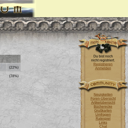
Du bist noch
nicht registriert.
Registrieren
(22%)
Anmelden
(78%)
Neuigkeiten
Foren-Übersicht
Artikelübersicht
Bücherecke
Grußkarten
Umfragen
Ratespiel
Links
Chat