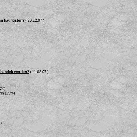
am häufigsten?
( 30.12.07 )
ehandelt werden?
( 11.02.07 )
25%)
rin (15%)
7 )