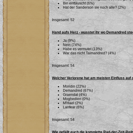
Bin enttäuscht (6%)
Hat der Sanderson sie noch alle? (2%)
Insgesamt: 52
Hand aufs Herz - wusstet ihr wo Demandred ste
Ja (9%)
Nein (74%)
Habe es vermutet (13%)
War das nicht Taimandred? (4%)
Insgesamt: 54
Welcher Verlorene hat am meisten Einfluss auf 
Moridin (22%)
Demandred (67%)
Graendal (4%)
Moghedien (0%)
M'Hael (2%)
Lanfear (6%)
Insgesamt: 54
Wie gefällt euch die komplette Rad-der-Zeit-Rei