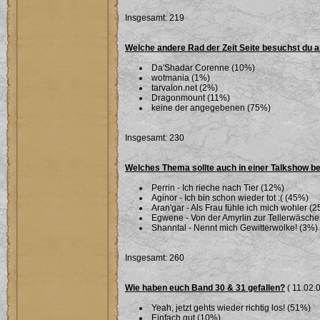
Insgesamt: 219
Welche andere Rad der Zeit Seite besuchst du 
Da'Shadar Corenne (10%)
wotmania (1%)
tarvalon.net (2%)
Dragonmount (11%)
keine der angegebenen (75%)
Insgesamt: 230
Welches Thema sollte auch in einer Talkshow b
Perrin - Ich rieche nach Tier (12%)
Aginor - Ich bin schon wieder tot :( (45%)
Aran'gar - Als Frau fühle ich mich wohler (
Egwene - Von der Amyrlin zur Tellerwäsche
Shanntal - Nennt mich Gewitterwolke! (3%)
Insgesamt: 260
Wie haben euch Band 30 & 31 gefallen?
( 11.02.0
Yeah, jetzt gehts wieder richtig los! (51%)
Einfach gut (10%)