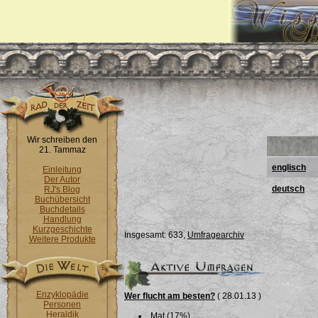
Wir schreiben den
21. Tammaz
englisch
Einleitung
Der Autor
deutsch
RJ's Blog
Buchübersicht
Buchdetails
Handlung
Kurzgeschichte
Insgesamt: 633,
Umfragearchiv
Weitere Produkte
Enzyklopädie
Wer flucht am besten?
( 28.01.13 )
Personen
Heraldik
Mat (17%)