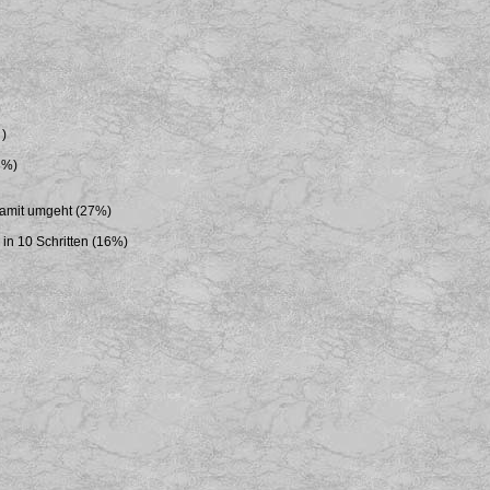
 )
8%)
damit umgeht (27%)
n 10 Schritten (16%)