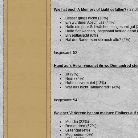
Wie hat euch A Memory of Light gefallen?
( 27.01
Besser gings nicht! (13%)
Ein würdiger Abschluss (44%)
Hatte ein paar Schwächen, insgesamt gut 
Hatte Schwächen, insgesamt befriedigend 
Bin enttäuscht (6%)
Hat der Sanderson sie noch alle? (2%)
Insgesamt: 52
Hand aufs Herz - wusstet ihr wo Demandred ste
Ja (9%)
Nein (74%)
Habe es vermutet (13%)
War das nicht Taimandred? (4%)
Insgesamt: 54
Welcher Verlorene hat am meisten Einfluss auf 
Moridin (22%)
Demandred (67%)
Graendal (4%)
Moghedien (0%)