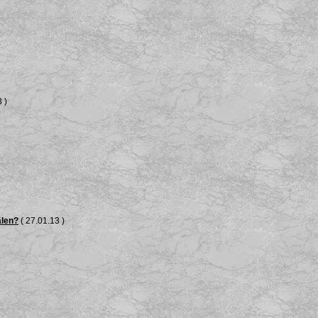
 )
älen?
( 27.01.13 )