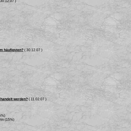
 30.12.07 )
am häufigsten?
( 30.12.07 )
ehandelt werden?
( 11.02.07 )
25%)
rin (15%)