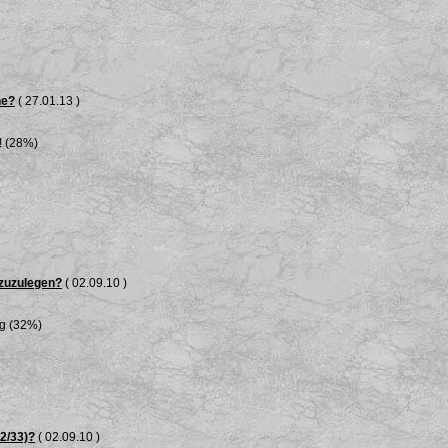
he?
( 27.01.13 )
! (28%)
 zuzulegen?
( 02.09.10 )
ng (32%)
32/33)?
( 02.09.10 )