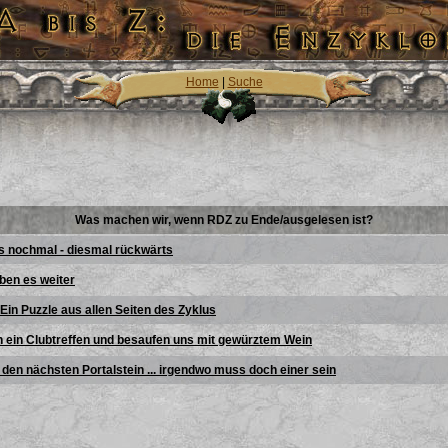
Home
|
Suche
Was machen wir, wenn RDZ zu Ende/ausgelesen ist?
es nochmal - diesmal rückwärts
iben es weiter
 Ein Puzzle aus allen Seiten des Zyklus
 ein Clubtreffen und besaufen uns mit gewürztem Wein
den nächsten Portalstein ... irgendwo muss doch einer sein