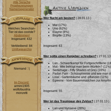
Alte Sprache
Prophezeiungen
Namensgenerator
Wer flucht am besten?
( 28.01.13 )
Mat (17%)
Welches Seanchan-
Uno (62%)
Tier ist das coolste?
Elayne (8%)
Abstimmen!
Birgitte (13%)
Insgesamt: 432
Verbleibend: 84
Insgesamt: 63
Umfragearchiv
Wer sollte einen Ratgeber schreiben?
( 27.01.13
Lan - Schwertkampf für Fortgeschrittene (1
Mat - Wie betrügt man beim Würfeln? (11%)
Niemand :`(
Semirhage - Fifty Shades of Grey (16%)
Padan Fain - Schizophrenie und wie man 
Loial - Gartenbäume und -pflanzen (11%)
Egwene - Vom Bauernmädchen zur Amyrlin i
Im Discord:
armini1905
wolfofaustria
Insgesamt: 55
monzetti
Wer ist das Traumpaar des Zyklus?
( 27.01.13 )
Lan und Nynaeve (28%)