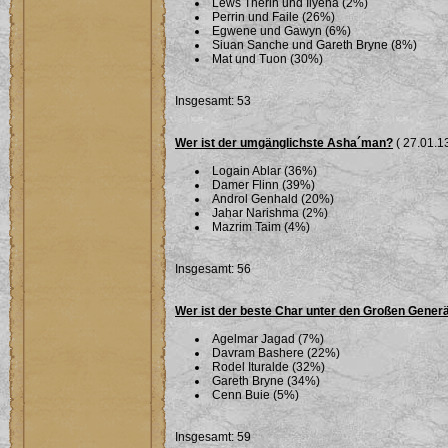
Lews Therin und Ilyena (2%)
Perrin und Faile (26%)
Egwene und Gawyn (6%)
Siuan Sanche und Gareth Bryne (8%)
Mat und Tuon (30%)
Insgesamt: 53
Wer ist der umgänglichste Asha´man?
( 27.01.13
Logain Ablar (36%)
Damer Flinn (39%)
Androl Genhald (20%)
Jahar Narishma (2%)
Mazrim Taim (4%)
Insgesamt: 56
Wer ist der beste Char unter den Großen Gener
Agelmar Jagad (7%)
Davram Bashere (22%)
Rodel Ituralde (32%)
Gareth Bryne (34%)
Cenn Buie (5%)
Insgesamt: 59