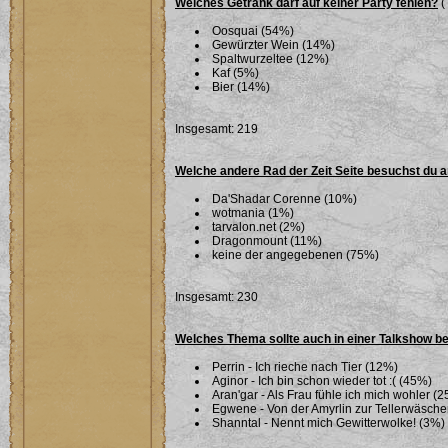
Welches Getränk darf auf keiner Party fehlen?
(
Oosquai (54%)
Gewürzter Wein (14%)
Spaltwurzeltee (12%)
Kaf (5%)
Bier (14%)
Insgesamt: 219
Welche andere Rad der Zeit Seite besuchst du 
Da'Shadar Corenne (10%)
wotmania (1%)
tarvalon.net (2%)
Dragonmount (11%)
keine der angegebenen (75%)
Insgesamt: 230
Welches Thema sollte auch in einer Talkshow b
Perrin - Ich rieche nach Tier (12%)
Aginor - Ich bin schon wieder tot :( (45%)
Aran'gar - Als Frau fühle ich mich wohler (
Egwene - Von der Amyrlin zur Tellerwäsche
Shanntal - Nennt mich Gewitterwolke! (3%)