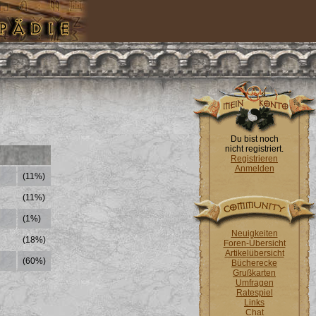
Du bist noch
nicht registriert.
Registrieren
Anmelden
(11%)
(11%)
(1%)
Neuigkeiten
(18%)
Foren-Übersicht
Artikelübersicht
(60%)
Bücherecke
Grußkarten
Umfragen
Ratespiel
Links
Chat