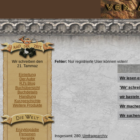
Wir schreiben den
Fehler:
Nur registrierte User können voten!
21. Tammaz
Einleitung
Wir lesen 
Der Autor
RJ's Blog
'Wir' schre
Buchübersicht
Buchdetails
Handlung
wir basteln
Kurzgeschichte
Weitere Produkte
Wir machen
Wir suchen 
Enzyklopädie
Personen
Insgesamt: 280,
Umfragearchiv
Heraldik