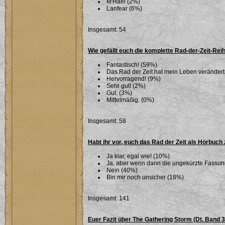
M'Hael (2%)
Lanfear (6%)
Insgesamt: 54
Wie gefällt euch die komplette Rad-der-Zeit-Rei
Fantastisch! (59%)
Das Rad der Zeit hat mein Leben verändert
Hervorragend! (9%)
Sehr gut! (2%)
Gut. (3%)
Mittelmäßig. (0%)
Insgesamt: 58
Habt ihr vor, euch das Rad der Zeit als Hörbuch
Ja klar, egal wie! (10%)
Ja, aber wenn dann die ungekürzte Fassu
Nein (40%)
Bin mir noch unsicher (18%)
Insgesamt: 141
Euer Fazit über The Gathering Storm (Dt. Band 