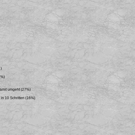
 )
8%)
damit umgeht (27%)
n 10 Schritten (16%)