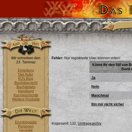
Wir schreiben den
Fehler:
Nur registrierte User können voten!
23. Tammaz
Könnt ihr den Stil von
Band 
Einleitung
Der Autor
Ja
RJ's Blog
Buchübersicht
Nein
Buchdetails
Handlung
Kurzgeschichte
Manchmal
Weitere Produkte
Bin mir nicht sicher
Enzyklopädie
Insgesamt: 132,
Umfragearchiv
Personen
Heraldik