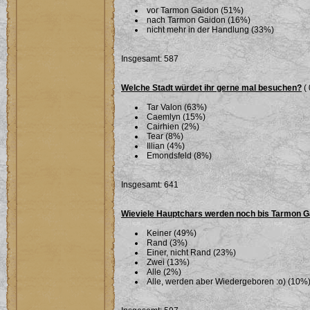
vor Tarmon Gaidon (51%)
nach Tarmon Gaidon (16%)
nicht mehr in der Handlung (33%)
Insgesamt: 587
Welche Stadt würdet ihr gerne mal besuchen?
( 
Tar Valon (63%)
Caemlyn (15%)
Cairhien (2%)
Tear (8%)
Illian (4%)
Emondsfeld (8%)
Insgesamt: 641
Wieviele Hauptchars werden noch bis Tarmon G
Keiner (49%)
Rand (3%)
Einer, nicht Rand (23%)
Zwei (13%)
Alle (2%)
Alle, werden aber Wiedergeboren :o) (10%