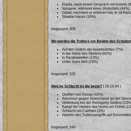
Elaida, nach einem Gespräch mit Alviarin (
Nynaeve, während eines Wutanfalls (44%)
Galad, nachdem er erfahren hat, er ist Ra
Shaidar Haran (16%)
Insgesamt: 309
Wo wurden die Trollocs vor Beginn des Schatte
Auf den Gütern der Auserwählten (7%)
In der Nähe des Stollens (60%)
In Parallelwelten (13%)
Unter Joars Bett (20%)
Insgesamt: 328
Welche Schlacht ist die beste?
( 29.10.04 )
Quellen von Dumai (42%)
Asha'man gegen Seanchaner an der Grenze 
Verteidung bei der Reinigung Saidins (13%
Kampf der Helden des Horns um Falme (1
Schlacht um Cairhien (3%)
Abwehr des Trollocsangriffs auf Emondsfel
Insgesamt: 349