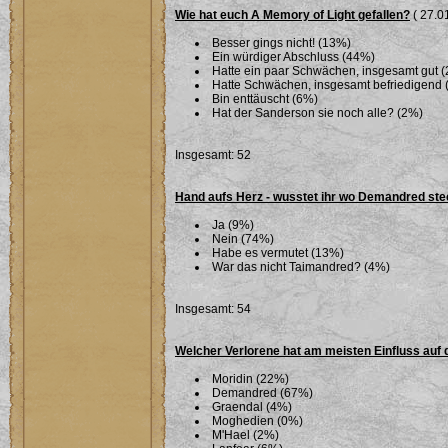
Wie hat euch A Memory of Light gefallen?
( 27.01
Besser gings nicht! (13%)
Ein würdiger Abschluss (44%)
Hatte ein paar Schwächen, insgesamt gut 
Hatte Schwächen, insgesamt befriedigend 
Bin enttäuscht (6%)
Hat der Sanderson sie noch alle? (2%)
Insgesamt: 52
Hand aufs Herz - wusstet ihr wo Demandred ste
Ja (9%)
Nein (74%)
Habe es vermutet (13%)
War das nicht Taimandred? (4%)
Insgesamt: 54
Welcher Verlorene hat am meisten Einfluss auf 
Moridin (22%)
Demandred (67%)
Graendal (4%)
Moghedien (0%)
M'Hael (2%)