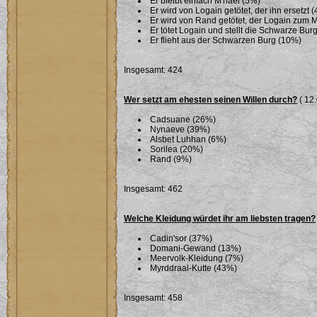
Er bleibt einfach M'hael (5%)
Er wird von Logain getötet, der ihn ersetzt 
Er wird von Rand getötet, der Logain zum 
Er tötet Logain und stellt die Schwarze Bu
Er flieht aus der Schwarzen Burg (10%)
Insgesamt: 424
Wer setzt am ehesten seinen Willen durch?
( 12.
Cadsuane (26%)
Nynaeve (39%)
Alsbet Luhhan (6%)
Sorilea (20%)
Rand (9%)
Insgesamt: 462
Welche Kleidung würdet ihr am liebsten tragen?
Cadin'sor (37%)
Domani-Gewand (13%)
Meervolk-Kleidung (7%)
Myrddraal-Kutte (43%)
Insgesamt: 458