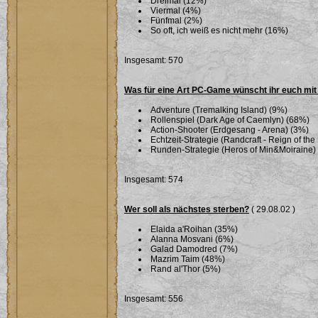
Dreimal (12%)
Viermal (4%)
Fünfmal (2%)
So oft, ich weiß es nicht mehr (16%)
Insgesamt: 570
Was für eine Art PC-Game wünscht ihr euch mi
Adventure (Tremalking Island) (9%)
Rollenspiel (Dark Age of Caemlyn) (68%)
Action-Shooter (Erdgesang - Arena) (3%)
Echtzeit-Strategie (Randcraft - Reign of th
Runden-Strategie (Heros of Min&Moiraine)
Insgesamt: 574
Wer soll als nächstes sterben?
( 29.08.02 )
Elaida a'Roihan (35%)
Alanna Mosvani (6%)
Galad Damodred (7%)
Mazrim Taim (48%)
Rand al'Thor (5%)
Insgesamt: 556