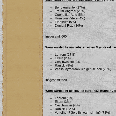
Was hättet ihr gerne in der realen Welt?
( 05.04.0
Behütermantel (27%)
Traum-Angreal (25%)
Cuendillar-Auto (5%)
Horn von Valere (4%)
Eidesrute (5%)
Domani-Frau (34%)
Insgesamt: 665
Wem würdet ihr am liebsten einen Myrddraal n
Lehrern (17%)
Eltern (2%)
Geschwistern (3%)
Ranicki (8%)
Wieso Myrddraal? Ich geh selber! (70%)
Insgesamt: 620
Wem würdet ihr als letztes eure RDZ-Bücher ve
Lehrern (8%)
Eltern (3%)
Geschwister (4%)
Ranicki (12%)
Verleihen? Seid ihr wahnsinnig? (73%)