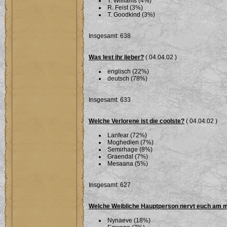
T. Williams (4%)
R. Feist (3%)
T. Goodkind (3%)
Insgesamt: 638
Was lest ihr lieber?
( 04.04.02 )
englisch (22%)
deutsch (78%)
Insgesamt: 633
Welche Verlorene ist die coolste?
( 04.04.02 )
Lanfear (72%)
Moghedien (7%)
Semirhage (8%)
Graendal (7%)
Mesaana (5%)
Insgesamt: 627
Welche Weibliche Hauptperson nervt euch am 
Nynaeve (18%)