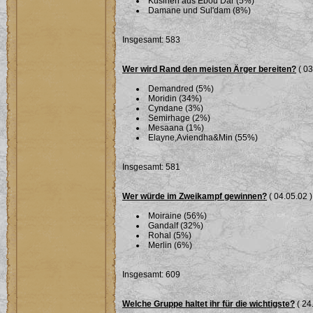
Kusinen aus Ebou Dar (5%)
Damane und Sul'dam (8%)
Insgesamt: 583
Wer wird Rand den meisten Ärger bereiten?
( 03
Demandred (5%)
Moridin (34%)
Cyndane (3%)
Semirhage (2%)
Mesaana (1%)
Elayne,Aviendha&Min (55%)
Insgesamt: 581
Wer würde im Zweikampf gewinnen?
( 04.05.02 )
Moiraine (56%)
Gandalf (32%)
Rohal (5%)
Merlin (6%)
Insgesamt: 609
Welche Gruppe haltet ihr für die wichtigste?
( 24