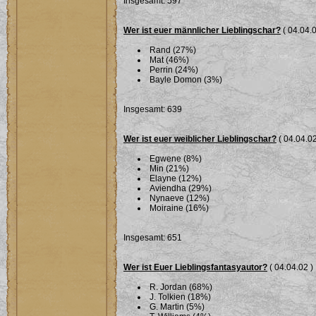
Insgesamt: 597
Wer ist euer männlicher Lieblingschar?
( 04.04.0
Rand (27%)
Mat (46%)
Perrin (24%)
Bayle Domon (3%)
Insgesamt: 639
Wer ist euer weiblicher Lieblingschar?
( 04.04.02
Egwene (8%)
Min (21%)
Elayne (12%)
Aviendha (29%)
Nynaeve (12%)
Moiraine (16%)
Insgesamt: 651
Wer ist Euer Lieblingsfantasyautor?
( 04.04.02 )
R. Jordan (68%)
J. Tolkien (18%)
G. Martin (5%)