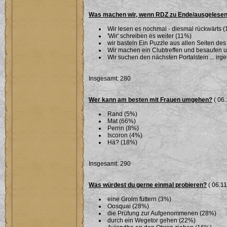
Was machen wir, wenn RDZ zu Ende/ausgelesen
Wir lesen es nochmal - diesmal rückwärts 
'Wir' schreiben es weiter (11%)
wir basteln Ein Puzzle aus allen Seiten des
Wir machen ein Clubtreffen und besaufen 
Wir suchen den nächsten Portalstein ... ir
Insgesamt: 280
Wer kann am besten mit Frauen umgehen?
( 06.
Rand (5%)
Mat (66%)
Perrin (8%)
Iscoron (4%)
Hä? (18%)
Insgesamt: 290
Was würdest du gerne einmal probieren?
( 06.11
eine Grolm füttern (3%)
Oosquai (28%)
die Prüfung zur Aufgenommenen (28%)
durch ein Wegetor gehen (22%)