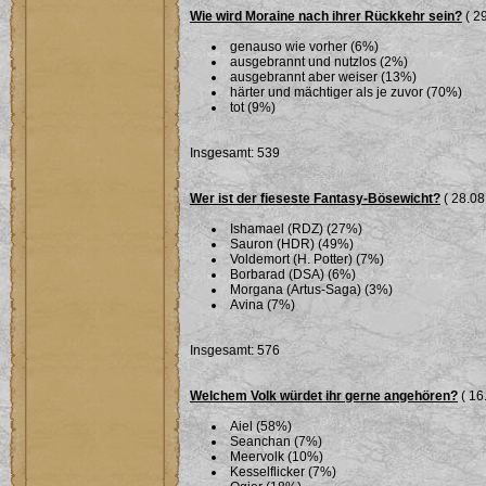
Wie wird Moraine nach ihrer Rückkehr sein?
( 29
genauso wie vorher (6%)
ausgebrannt und nutzlos (2%)
ausgebrannt aber weiser (13%)
härter und mächtiger als je zuvor (70%)
tot (9%)
Insgesamt: 539
Wer ist der fieseste Fantasy-Bösewicht?
( 28.08
Ishamael (RDZ) (27%)
Sauron (HDR) (49%)
Voldemort (H. Potter) (7%)
Borbarad (DSA) (6%)
Morgana (Artus-Saga) (3%)
Avina (7%)
Insgesamt: 576
Welchem Volk würdet ihr gerne angehören?
( 16
Aiel (58%)
Seanchan (7%)
Meervolk (10%)
Kesselflicker (7%)