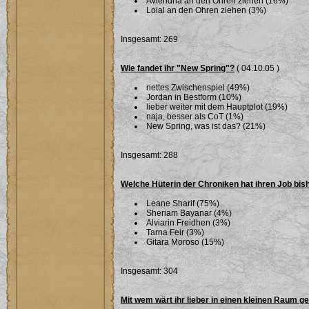
Aviendha an den Ohren ziehen (16%)
Loial an den Ohren ziehen (3%)
Insgesamt: 269
Wie fandet ihr "New Spring"?
( 04.10.05 )
nettes Zwischenspiel (49%)
Jordan in Bestform (10%)
lieber weiter mit dem Hauptplot (19%)
naja, besser als CoT (1%)
New Spring, was ist das? (21%)
Insgesamt: 288
Welche Hüterin der Chroniken hat ihren Job bi
Leane Sharif (75%)
Sheriam Bayanar (4%)
Alviarin Freidhen (3%)
Tarna Feir (3%)
Gitara Moroso (15%)
Insgesamt: 304
Mit wem wärt ihr lieber in einen kleinen Raum g