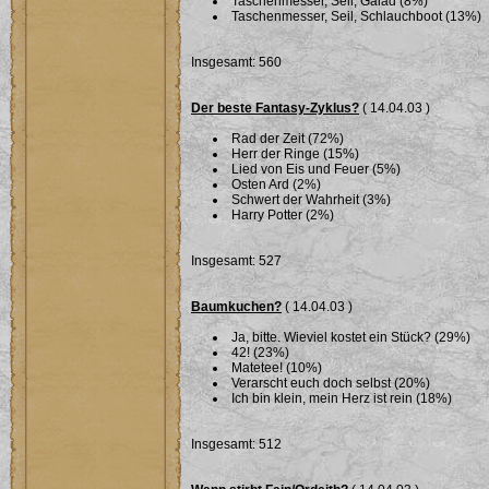
Taschenmesser, Seil, Galad (8%)
Taschenmesser, Seil, Schlauchboot (13%)
Insgesamt: 560
Der beste Fantasy-Zyklus?
( 14.04.03 )
Rad der Zeit (72%)
Herr der Ringe (15%)
Lied von Eis und Feuer (5%)
Osten Ard (2%)
Schwert der Wahrheit (3%)
Harry Potter (2%)
Insgesamt: 527
Baumkuchen?
( 14.04.03 )
Ja, bitte. Wieviel kostet ein Stück? (29%)
42! (23%)
Matetee! (10%)
Verarscht euch doch selbst (20%)
Ich bin klein, mein Herz ist rein (18%)
Insgesamt: 512