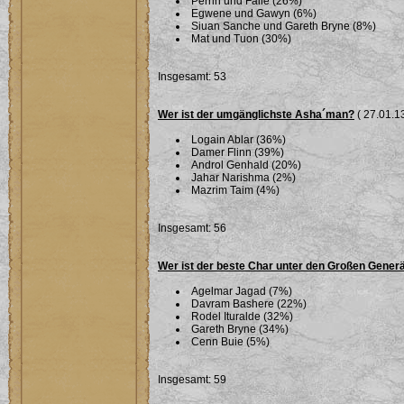
Perrin und Faile (26%)
Egwene und Gawyn (6%)
Siuan Sanche und Gareth Bryne (8%)
Mat und Tuon (30%)
Insgesamt: 53
Wer ist der umgänglichste Asha´man?
( 27.01.13
Logain Ablar (36%)
Damer Flinn (39%)
Androl Genhald (20%)
Jahar Narishma (2%)
Mazrim Taim (4%)
Insgesamt: 56
Wer ist der beste Char unter den Großen Gener
Agelmar Jagad (7%)
Davram Bashere (22%)
Rodel Ituralde (32%)
Gareth Bryne (34%)
Cenn Buie (5%)
Insgesamt: 59