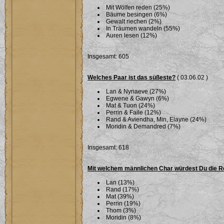
Mit Wölfen reden (25%)
Bäume besingen (6%)
Gewalt riechen (2%)
In Träumen wandeln (55%)
Auren lesen (12%)
Insgesamt: 605
Welches Paar ist das süßeste?
( 03.06.02 )
Lan & Nynaeve (27%)
Egwene & Gawyn (6%)
Mat & Tuon (24%)
Perrin & Faile (12%)
Rand & Aviendha, Min, Elayne (24%)
Moridin & Demandred (7%)
Insgesamt: 618
Mit welchem männlichen Char würdest Du die R
Lan (13%)
Rand (17%)
Mat (39%)
Perrin (19%)
Thom (3%)
Moridin (8%)