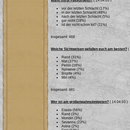
Wann stirbt Fain/Ordeith?
( 14.04.03 )
vor der letzten Schlacht (17%)
in der letzten Schlacht (48%)
nach der letzten Schlacht (5%)
gar nicht (18%)
ist der nicht schon tot? (11%)
Insgesamt: 468
Welche Sichtweisen gefallen euch am besten?
(
Rand (31%)
Mat (37%)
Perrin (16%)
Nynaeve (7%)
Brigitte (4%)
Min (4%)
Insgesamt: 481
Wer ist am größenwahnsinnigsten?
( 14.04.03 )
Elaida (56%)
Rand (3%)
Moridin (3%)
Sevanna (23%)
Avina (2%)