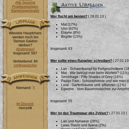
Alte Sprache
Prophezeiungen
Namensgenerator
Wer flucht am besten?
( 28.01.13 )
Mat (17%)
Uno (62%)
Elayne (8%)
Wieviele Hauptchars
Birgitte (13%)
werden noch bis
Tarmon Gaidon
sterben?
Insgesamt: 63
Abstimmen!
Insgesamt: 597
Wer sollte einen Ratgeber schreiben?
( 27.01.13
Verbleibend: 84
Umfragearchiv
Lan - Schwertkampf für Fortgeschrittene (1
Mat - Wie betrügt man beim Würfeln? (11%)
Semirhage - Fifty Shades of Grey (16%)
Padan Fain - Schizophrenie und wie man 
Loial - Gartenbäume und -pflanzen (11%)
Niemand :`(
Egwene - Vom Bauernmädchen zur Amyrlin i
Insgesamt: 55
Im Discord:
monzetti
Wer ist das Traumpaar des Zyklus?
( 27.01.13 )
Lan und Nynaeve (28%)
Lews Therin und Ilyena (2%)