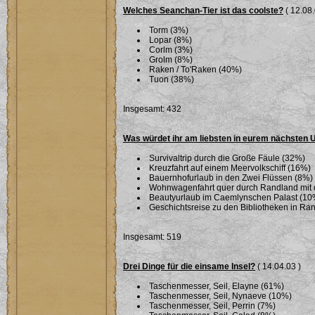
Welches Seanchan-Tier ist das coolste?
( 12.08.
Torm (3%)
Lopar (8%)
Corlm (3%)
Grolm (8%)
Raken / To'Raken (40%)
Tuon (38%)
Insgesamt: 432
Was würdet ihr am liebsten in eurem nächsten
Survivaltrip durch die Große Fäule (32%)
Kreuzfahrt auf einem Meervolkschiff (16%)
Bauernhofurlaub in den Zwei Flüssen (8%)
Wohnwagenfahrt quer durch Randland mit 
Beautyurlaub im Caemlynschen Palast (10
Geschichtsreise zu den Bibliotheken in Ra
Insgesamt: 519
Drei Dinge für die einsame Insel?
( 14.04.03 )
Taschenmesser, Seil, Elayne (61%)
Taschenmesser, Seil, Nynaeve (10%)
Taschenmesser, Seil, Perrin (7%)