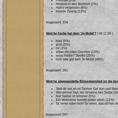
Freunde (3%)
Hinweis in den Büchern (2%)
Hab's vergessen (6%)
innerer Zwang (13%)
Insgesamt: 259
Welche Farbe hat dein 'Jo-Mobil'?
( 06.11.06 )
blau (6%)
grün (5%)
rot (3%)
silber mit roten Drachen (13%)
wozu Farbe? Streith! (25%)
isch 'abe gar kein Jo-Mobil (48%)
Insgesamt: 261
Welche abgewandelte Binsenweisheit ist die be
Stell dir vor, es ist Tarmon Gai´don und Ran
Wer einmal lügt, der ist keine Aes Sedai (1
Nur Saidar ist schöner (5%)
Ein Verlorener kommt selten allein (21%)
Ta´veren oder nicht Ta´veren, das ist hier 
Insgesamt: 267