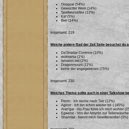
Oosquai (54%)
Gewürzter Wein (14%)
Spaltwurzeltee (12%)
Kaf (5%)
Bier (14%)
Insgesamt: 219
Welche andere Rad der Zeit Seite besuchst du 
Da'Shadar Corenne (10%)
wotmania (1%)
tarvalon.net (2%)
Dragonmount (11%)
keine der angegebenen (75%)
Insgesamt: 230
Welches Thema sollte auch in einer Talkshow b
Perrin - Ich rieche nach Tier (12%)
Aginor - Ich bin schon wieder tot :( (45%)
Aran'gar - Als Frau fühle ich mich wohler (
Egwene - Von der Amyrlin zur Tellerwäsche
Shanntal - Nennt mich Gewitterwolke! (3%)