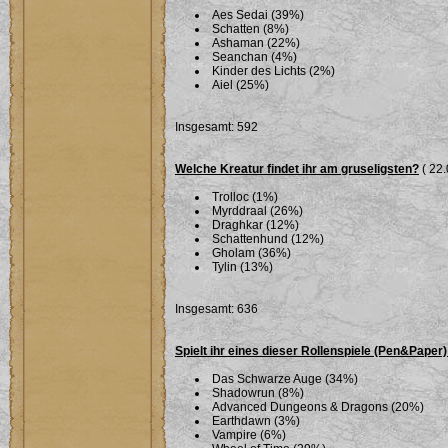
Aes Sedai (39%)
Schatten (8%)
Ashaman (22%)
Seanchan (4%)
Kinder des Lichts (2%)
Aiel (25%)
Insgesamt: 592
Welche Kreatur findet ihr am gruseligsten?
( 22.
Trolloc (1%)
Myrddraal (26%)
Draghkar (12%)
Schattenhund (12%)
Gholam (36%)
Tylin (13%)
Insgesamt: 636
Spielt ihr eines dieser Rollenspiele (Pen&Paper)
Das Schwarze Auge (34%)
Shadowrun (8%)
Advanced Dungeons & Dragons (20%)
Earthdawn (3%)
Vampire (6%)