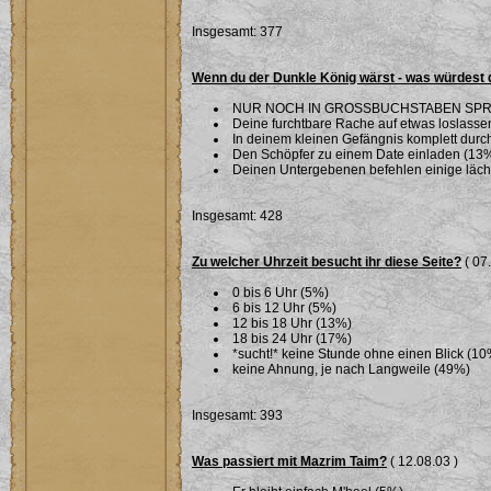
Insgesamt: 377
Wenn du der Dunkle König wärst - was würdest 
NUR NOCH IN GROSSBUCHSTABEN SPR
Deine furchtbare Rache auf etwas loslassen 
In deinem kleinen Gefängnis komplett dur
Den Schöpfer zu einem Date einladen (13
Deinen Untergebenen befehlen einige läche
Insgesamt: 428
Zu welcher Uhrzeit besucht ihr diese Seite?
( 07
0 bis 6 Uhr (5%)
6 bis 12 Uhr (5%)
12 bis 18 Uhr (13%)
18 bis 24 Uhr (17%)
*sucht!* keine Stunde ohne einen Blick (10
keine Ahnung, je nach Langweile (49%)
Insgesamt: 393
Was passiert mit Mazrim Taim?
( 12.08.03 )