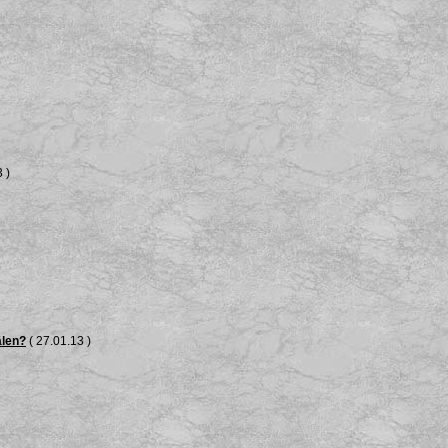
 )
älen?
( 27.01.13 )