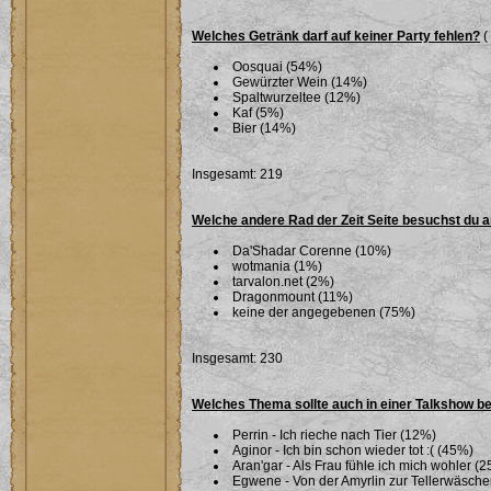
Welches Getränk darf auf keiner Party fehlen?
(
Oosquai (54%)
Gewürzter Wein (14%)
Spaltwurzeltee (12%)
Kaf (5%)
Bier (14%)
Insgesamt: 219
Welche andere Rad der Zeit Seite besuchst du 
Da'Shadar Corenne (10%)
wotmania (1%)
tarvalon.net (2%)
Dragonmount (11%)
keine der angegebenen (75%)
Insgesamt: 230
Welches Thema sollte auch in einer Talkshow b
Perrin - Ich rieche nach Tier (12%)
Aginor - Ich bin schon wieder tot :( (45%)
Aran'gar - Als Frau fühle ich mich wohler (
Egwene - Von der Amyrlin zur Tellerwäsche