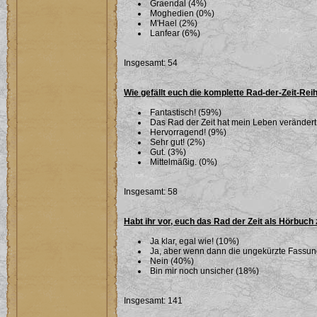
Graendal (4%)
Moghedien (0%)
M'Hael (2%)
Lanfear (6%)
Insgesamt: 54
Wie gefällt euch die komplette Rad-der-Zeit-Rei
Fantastisch! (59%)
Das Rad der Zeit hat mein Leben verändert
Hervorragend! (9%)
Sehr gut! (2%)
Gut. (3%)
Mittelmäßig. (0%)
Insgesamt: 58
Habt ihr vor, euch das Rad der Zeit als Hörbuch
Ja klar, egal wie! (10%)
Ja, aber wenn dann die ungekürzte Fassu
Nein (40%)
Bin mir noch unsicher (18%)
Insgesamt: 141