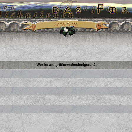
Home
|
Suche
Wer ist am größenwahnsinnigsten?