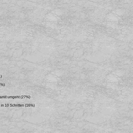
 )
8%)
damit umgeht (27%)
n 10 Schritten (16%)