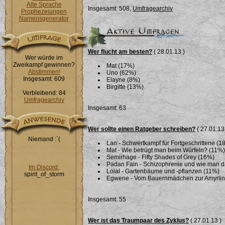
Alte Sprache
Insgesamt: 508,
Umfragearchiv
Prophezeiungen
Namensgenerator
Wer flucht am besten?
( 28.01.13 )
Wer würde im
Zweikampf gewinnen?
Mat (17%)
Abstimmen!
Uno (62%)
Insgesamt: 609
Elayne (8%)
Birgitte (13%)
Verbleibend: 84
Umfragearchiv
Insgesamt: 63
Wer sollte einen Ratgeber schreiben?
( 27.01.13
Niemand :`(
Lan - Schwertkampf für Fortgeschrittene (1
Mat - Wie betrügt man beim Würfeln? (11%)
Semirhage - Fifty Shades of Grey (16%)
Padan Fain - Schizophrenie und wie man 
Im Discord:
Loial - Gartenbäume und -pflanzen (11%)
spirit_of_storm
Egwene - Vom Bauernmädchen zur Amyrlin i
Insgesamt: 55
Wer ist das Traumpaar des Zyklus?
( 27.01.13 )