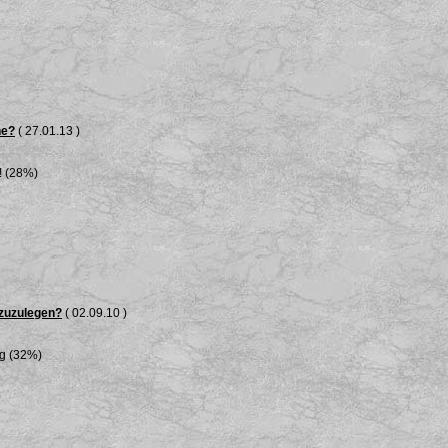
he?
( 27.01.13 )
! (28%)
 zuzulegen?
( 02.09.10 )
ng (32%)