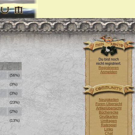
Du bist noch
nicht registriert.
Registrieren
Anmelden
(56%)
(3%)
(3%)
Neuigkeiten
(23%)
Foren-Übersicht
Artikelübersicht
(2%)
Bücherecke
Grußkarten
(13%)
Umfragen
Ratespiel
Links
Chat