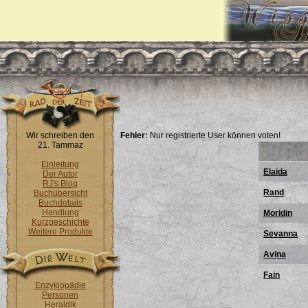
Wir schreiben den
Fehler:
Nur registrierte User können voten!
21. Tammaz
Einleitung
Elaida
Der Autor
RJ's Blog
Rand
Buchübersicht
Buchdetails
Handlung
Moridin
Kurzgeschichte
Weitere Produkte
Sevanna
Avina
Fain
Enzyklopädie
Personen
Heraldik