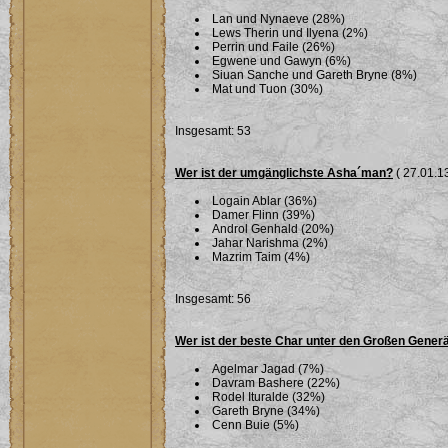
Lan und Nynaeve (28%)
Lews Therin und Ilyena (2%)
Perrin und Faile (26%)
Egwene und Gawyn (6%)
Siuan Sanche und Gareth Bryne (8%)
Mat und Tuon (30%)
Insgesamt: 53
Wer ist der umgänglichste Asha´man?
( 27.01.13
Logain Ablar (36%)
Damer Flinn (39%)
Androl Genhald (20%)
Jahar Narishma (2%)
Mazrim Taim (4%)
Insgesamt: 56
Wer ist der beste Char unter den Großen Gener
Agelmar Jagad (7%)
Davram Bashere (22%)
Rodel Ituralde (32%)
Gareth Bryne (34%)
Cenn Buie (5%)