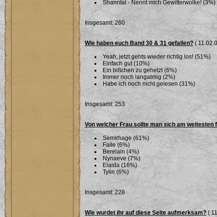
Shanntal - Nennt mich Gewitterwolke! (3%)
Insgesamt: 260
Wie haben euch Band 30 & 31 gefallen?
( 11.02.0
Yeah, jetzt gehts wieder richtig los! (51%)
Einfach gut (10%)
Ein bißchen zu gehetzt (6%)
Immer noch langatmig (2%)
Habe ich noch nicht gelesen (31%)
Insgesamt: 253
Von welcher Frau sollte man sich am weitesten 
Semirhage (61%)
Faile (6%)
Berelain (4%)
Nynaeve (7%)
Elaida (16%)
Tylin (6%)
Insgesamt: 228
Wie wurdet ihr auf diese Seite aufmerksam?
( 11