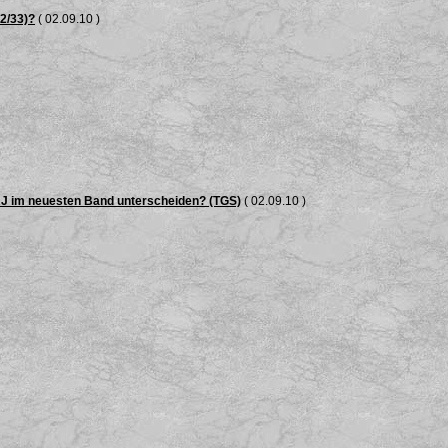
32/33)?
( 02.09.10 )
RJ im neuesten Band unterscheiden? (TGS)
( 02.09.10 )